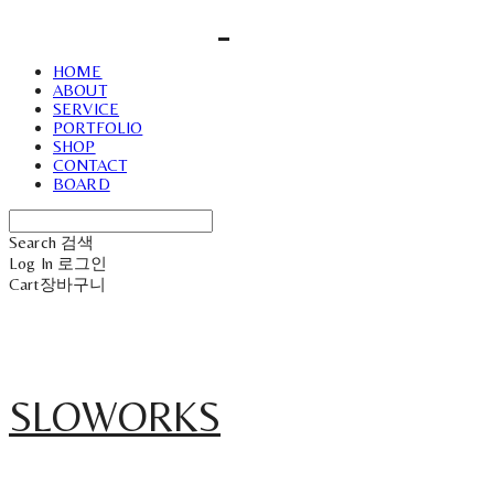
HOME
ABOUT
SERVICE
PORTFOLIO
SHOP
CONTACT
BOARD
Search
검색
Log In
로그인
Cart
장바구니
SLOWORKS