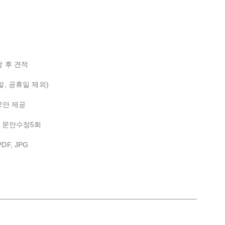
담 후 견적
주말, 공휴일 제외)
2안 제공
+ 문안수정5회
PDF, JPG